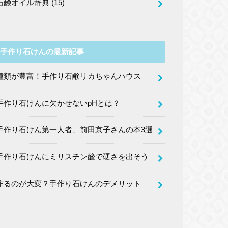
石鹸オイル辞典
(15)
手作り石けんの最新記事
種類が豊富！手作り石鹸リカちゃんハウス
手作り石けんに欠かせないpHとは？
手作り石けん第一人者、前田京子さんの本3選
手作り石けんにミリスチン酸で硬さを出そう
作るのが大変？手作り石けんのデメリット