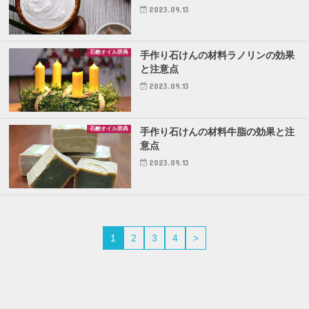
2023.09.13
石鹸オイル辞典
手作り石けんの材料ラノリンの効果
と注意点
2023.09.13
石鹸オイル辞典
手作り石けんの材料牛脂の効果と注
意点
2023.09.13
1
2
3
4
>