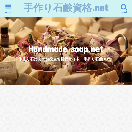
手作り石鹸資格.net
menu
search
Handmade soap.net
手作り石けんのお役立ち情報サイト「手作り石鹸.net」
手作り石けんの人気