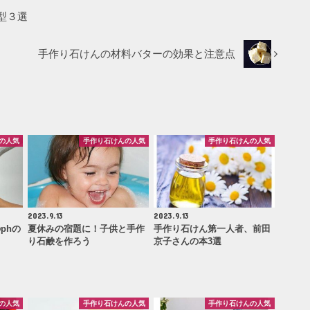
型３選
手作り石けんの材料バターの効果と注意点
の人気
手作り石けんの人気
手作り石けんの人気
2023.9.13
2023.9.13
phの
夏休みの宿題に！子供と手作
手作り石けん第一人者、前田
り石鹸を作ろう
京子さんの本3選
の人気
手作り石けんの人気
手作り石けんの人気