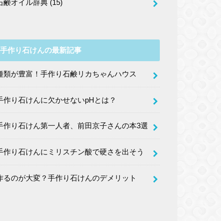
石鹸オイル辞典
(15)
手作り石けんの最新記事
種類が豊富！手作り石鹸リカちゃんハウス
手作り石けんに欠かせないpHとは？
手作り石けん第一人者、前田京子さんの本3選
手作り石けんにミリスチン酸で硬さを出そう
作るのが大変？手作り石けんのデメリット