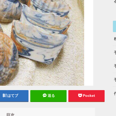
はてブ
送る
Pocket
目次