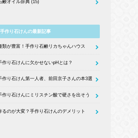
石鹸オイル辞典
(15)
手作り石けんの最新記事
種類が豊富！手作り石鹸リカちゃんハウス
手作り石けんに欠かせないpHとは？
手作り石けん第一人者、前田京子さんの本3選
手作り石けんにミリスチン酸で硬さを出そう
作るのが大変？手作り石けんのデメリット